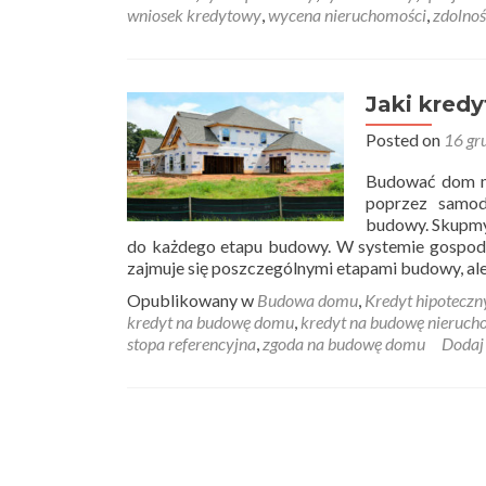
wniosek kredytowy
,
wycena nieruchomości
,
zdolno
Jaki kred
Posted on
16 gr
Budować dom m
poprzez samod
budowy. Skupmy
do każdego etapu budowy. W systemie gospod
zajmuje się poszczególnymi etapami budowy, ale
Opublikowany w
Budowa domu
,
Kredyt hipoteczn
kredyt na budowę domu
,
kredyt na budowę nieruch
stopa referencyjna
,
zgoda na budowę domu
Dodaj