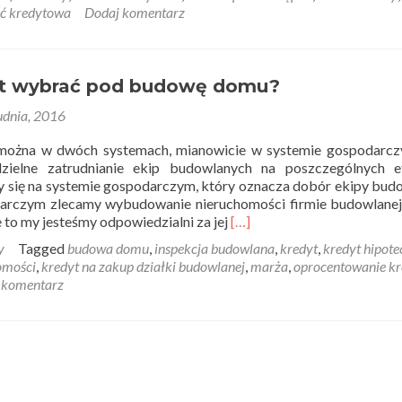
Z
ść kredytowa
Dodaj komentarz
czego
składa
się
kredyt
yt wybrać pod budowę domu?
hipoteczny?
udnia, 2016
ożna w dwóch systemach, mianowicie w systemie gospodarcz
zielne zatrudnianie ekip budowlanych na poszczególnych e
 się na systemie gospodarczym, który oznacza dobór ekipy bud
arczym zlecamy wybudowanie nieruchomości firmie budowlanej,
Read
 to my jesteśmy odpowiedzialni za jej
[…]
more
y
Tagged
budowa domu
,
inspekcja budowlana
,
kredyt
,
kredyt hipote
about
omości
,
kredyt na zakup działki budowlanej
,
marża
,
oprocentowanie kr
Jaki
 komentarz
kredyt
wybrać
pod
budowę
domu?