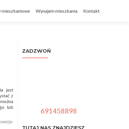
y mieszkaniowe
Wynajem mieszkania
Kontakt
ZADZWOŃ
a jest
ystać z
 można
go lub
691458898
rowizja
TUTAJ NAS ZNAJDZIESZ