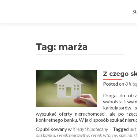
Pr
d
S
tr
Tag:
marża
Z czego sk
Posted on
8 lut
Droga do otrz
wyboista i wym
kalkulatorów 
wyszukać oferty nieruchomości, ale po rzec
konkretnego banku. W jaki sposób szukać nieru
Opublikowany w
Kredyt hipoteczny
Tagged
akt
dla banku
,
rynek pierowtny
,
rynek wtórny
,
specjalis