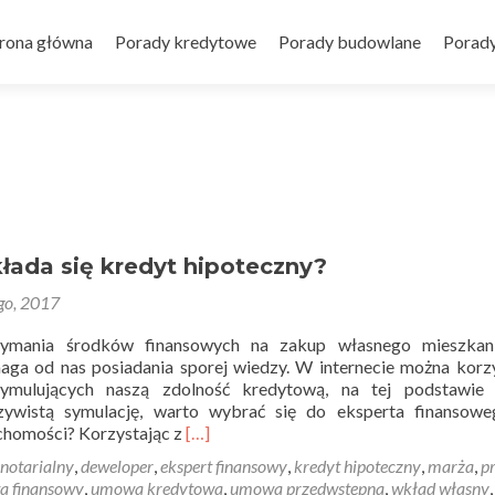
zejdź
o
trona główna
Porady kredytowe
Porady budowlane
Porad
eści
łada się kredyt hipoteczny?
ego, 2017
ymania środków finansowych na zakup własnego mieszkani
aga od nas posiadania sporej wiedzy. W internecie można korz
symulujących naszą zdolność kredytową, na tej podstawie
zywistą symulację, warto wybrać się do eksperta finansowe
Read
chomości? Korzystając z
[…]
more
 notarialny
,
deweloper
,
ekspert finansowy
,
kredyt hipoteczny
,
marża
,
p
about
ta finansowy
,
umowa kredytowa
,
umowa przedwstępna
,
wkład własny
,